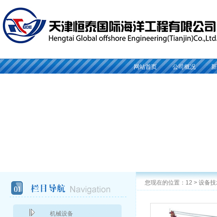
网站首页
公司概况
新
您现在的位置：
12
>
设备技
机械设备